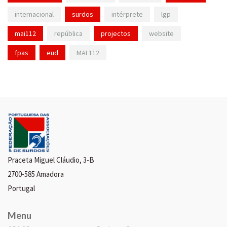
internacional
surdos
intérprete
lgp
mai112
república
projectos
website
fpas
eud
MAI 112
Praceta Miguel Cláudio, 3-B
2700-585 Amadora
Portugal
Menu