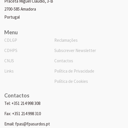
Praceta Miguel Cláudio, 3-B
2700-585 Amadora
Portugal
Menu
CDLGP
Reclamações
CDHPS
Subscrever Newsletter
CNJS
Contactos
Links
Política de Privacidade
Política de Cookies
Contactos
Tel: +351 214 998 308
Fax: +351 214 998 310
Email: fpas@fpasurdos.pt