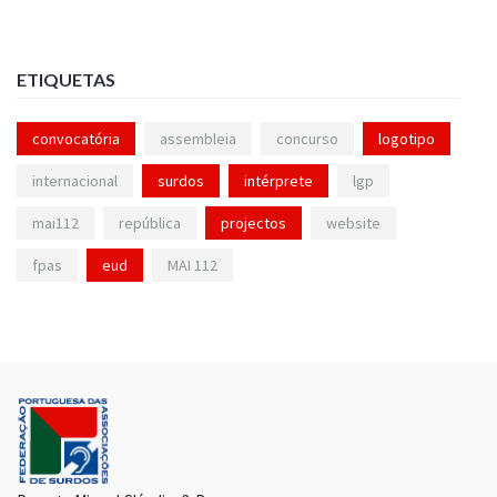
ETIQUETAS
convocatória
assembleia
concurso
logotipo
internacional
surdos
intérprete
lgp
mai112
república
projectos
website
fpas
eud
MAI 112