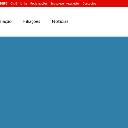
DHPS
CNJS
Links
Reclamações
Subscrever Newsletter
Contactos
slação
Filiações
Notícias