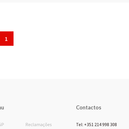
1
nu
Contactos
GP
Reclamações
Tel: +351 214 998 308