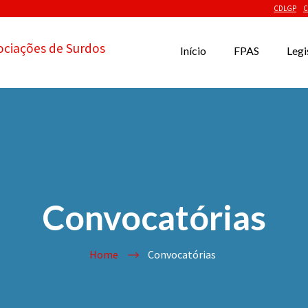
CDLGP
C
ociações de Surdos
Início
FPAS
Legi
Convocatórias
Home
Convocatórias