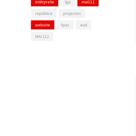
intérprete
lgp
mai112
república
projectos
website
fpas
eud
MAI 112