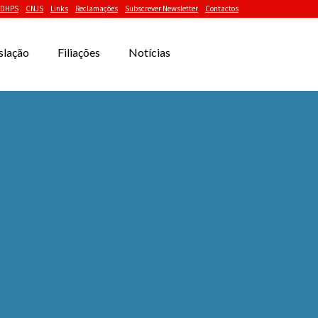
DHPS
CNJS
Links
Reclamações
Subscrever Newsletter
Contactos
slação
Filiações
Notícias