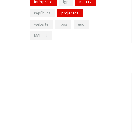
intérprete
lgp
mai112
república
projectos
website
fpas
eud
MAI 112