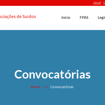
CDLGP
C
ociações de Surdos
Início
FPAS
Legi
Convocatórias
Home
Convocatórias