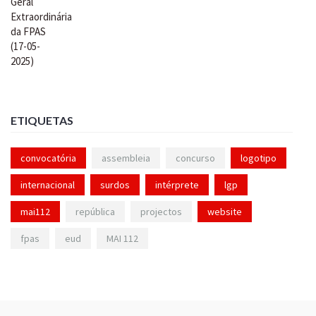
ETIQUETAS
convocatória
assembleia
concurso
logotipo
internacional
surdos
intérprete
lgp
mai112
república
projectos
website
fpas
eud
MAI 112