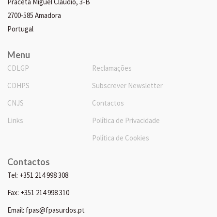
Praceta Miguel Cláudio, 3-B
2700-585 Amadora
Portugal
Menu
CDLGP
Reclamações
CDHPS
Subscrever Newsletter
CNJS
Contactos
Links
Política de Privacidade
Política de Cookies
Contactos
Tel: +351 214 998 308
Fax: +351 214 998 310
Email: fpas@fpasurdos.pt