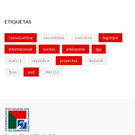
ETIQUETAS
convocatória
assembleia
concurso
logotipo
internacional
surdos
intérprete
lgp
mai112
república
projectos
website
fpas
eud
MAI 112