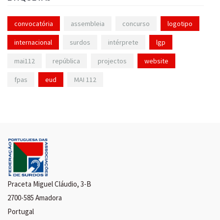
convocatória
assembleia
concurso
logotipo
internacional
surdos
intérprete
lgp
mai112
república
projectos
website
fpas
eud
MAI 112
Praceta Miguel Cláudio, 3-B
2700-585 Amadora
Portugal