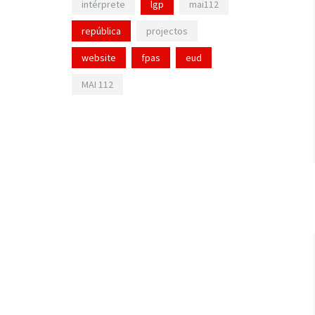
intérprete
lgp
mai112
república
projectos
website
fpas
eud
MAI 112