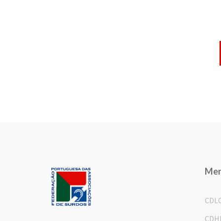
Me
CDL
CDH