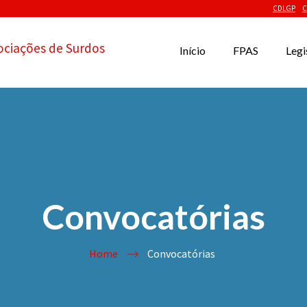
CDLGP
C
ociações de Surdos
Início
FPAS
Legi
Convocatórias
Home
Convocatórias