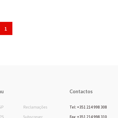
1
nu
Contactos
GP
Reclamações
Tel: +351 214 998 308
PS
Subscrever
Fax: +351 214 998 310