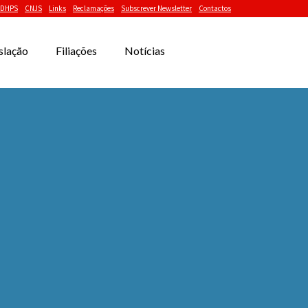
DHPS
CNJS
Links
Reclamações
Subscrever Newsletter
Contactos
slação
Filiações
Notícias