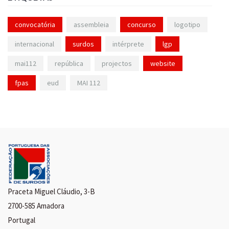
convocatória
assembleia
concurso
logotipo
internacional
surdos
intérprete
lgp
mai112
república
projectos
website
fpas
eud
MAI 112
Praceta Miguel Cláudio, 3-B
2700-585 Amadora
Portugal