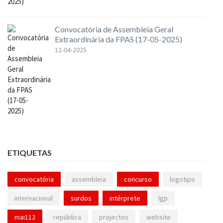
Convocatória de Assembleia Geral
Extraordinária da FPAS (17-05-2025)
12-04-2025
ETIQUETAS
convocatória
assembleia
concurso
logotipo
internacional
surdos
intérprete
lgp
mai112
república
projectos
website