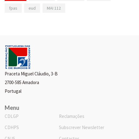
fpas
eud
MAI 112
Praceta Miguel Cláudio, 3-B
2700-585 Amadora
Portugal
Menu
CDLGP
Reclamações
CDHPS
Subscrever Newsletter
CNJS
Contactos