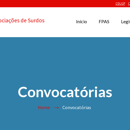
CDLGP
C
ociações de Surdos
Início
FPAS
Legi
Convocatórias
Home
Convocatórias