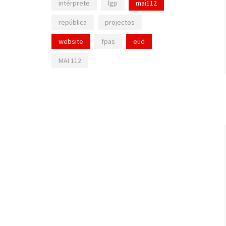
intérprete
lgp
mai112
república
projectos
website
fpas
eud
MAI 112