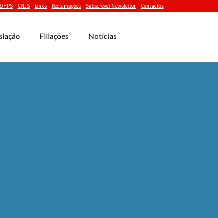
DHPS
CNJS
Links
Reclamações
Subscrever Newsletter
Contactos
slação
Filiações
Notícias