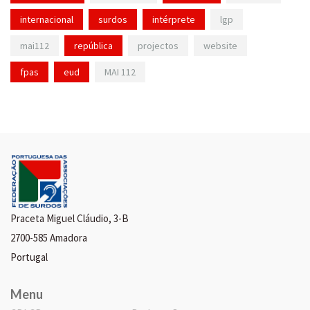
internacional
surdos
intérprete
lgp
mai112
república
projectos
website
fpas
eud
MAI 112
Praceta Miguel Cláudio, 3-B
2700-585 Amadora
Portugal
Menu