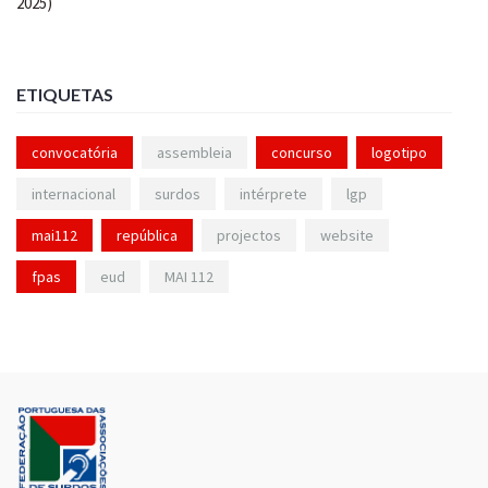
ETIQUETAS
convocatória
assembleia
concurso
logotipo
internacional
surdos
intérprete
lgp
mai112
república
projectos
website
fpas
eud
MAI 112