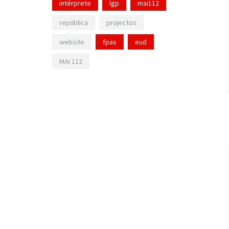
intérprete
lgp
mai112
república
projectos
website
fpas
eud
MAI 112