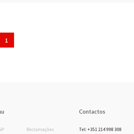
1
nu
Contactos
GP
Reclamações
Tel: +351 214 998 308