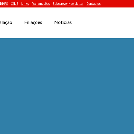
DHPS
CNJS
Links
Reclamações
Subscrever Newsletter
Contactos
slação
Filiações
Notícias