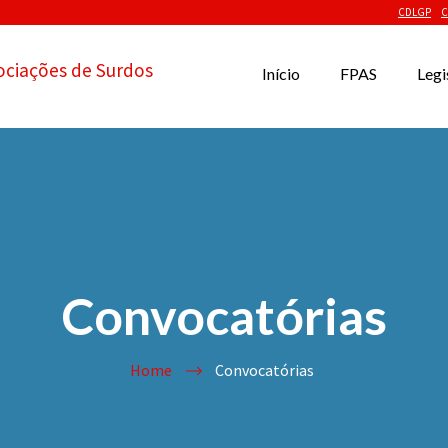
CDLGP
C
ociações de Surdos
Início
FPAS
Legi
Convocatórias
Home
Convocatórias