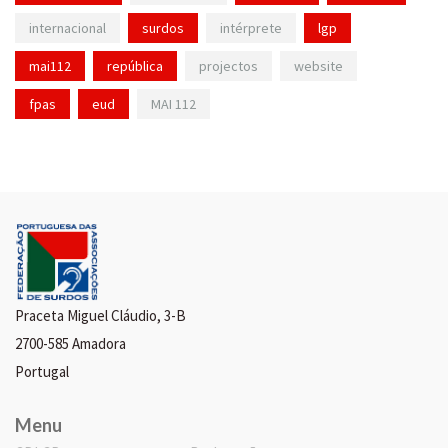
internacional
surdos
intérprete
lgp
mai112
república
projectos
website
fpas
eud
MAI 112
Praceta Miguel Cláudio, 3-B
2700-585 Amadora
Portugal
Menu