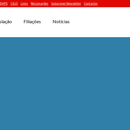
DHPS
CNJS
Links
Reclamações
Subscrever Newsletter
Contactos
slação
Filiações
Notícias