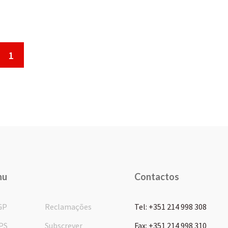
1
nu
Contactos
GP
Reclamações
Tel: +351 214 998 308
PS
Subscrever
Fax: +351 214 998 310