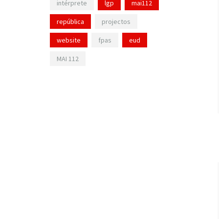
intérprete
lgp
mai112
república
projectos
website
fpas
eud
MAI 112