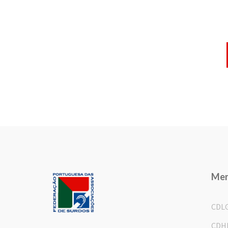
Me
CDL
CDH