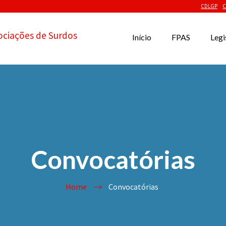
CDLGP
C
ociações de Surdos
Início
FPAS
Legi
Convocatórias
Home
Convocatórias