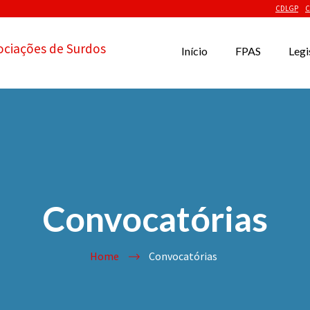
CDLGP
C
ociações de Surdos
Início
FPAS
Legi
Convocatórias
Home
Convocatórias