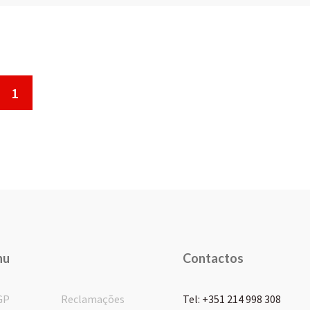
1
nu
Contactos
GP
Reclamações
Tel: +351 214 998 308