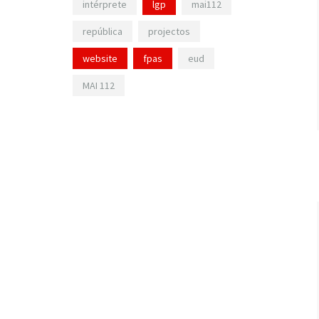
intérprete
lgp
mai112
república
projectos
website
fpas
eud
MAI 112