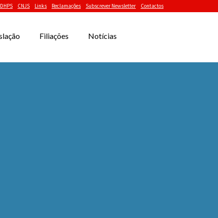
DHPS
CNJS
Links
Reclamações
Subscrever Newsletter
Contactos
slação
Filiações
Notícias