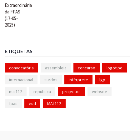
ETIQUETAS
convocatória
assembleia
concurso
logotipo
internacional
surdos
intérprete
lgp
mai112
república
projectos
website
fpas
eud
MAI 112