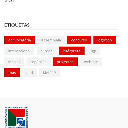
ETIQUETAS
convocatória
assembleia
concurso
logotipo
internacional
surdos
intérprete
lgp
mai112
república
projectos
website
fpas
eud
MAI 112