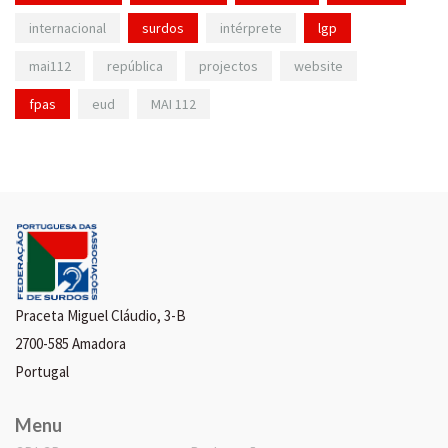
internacional
surdos
intérprete
lgp
mai112
república
projectos
website
fpas
eud
MAI 112
Praceta Miguel Cláudio, 3-B
2700-585 Amadora
Portugal
Menu