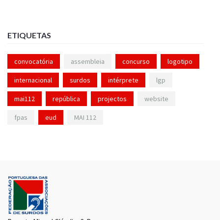
ETIQUETAS
convocatória
assembleia
concurso
logotipo
internacional
surdos
intérprete
lgp
mai112
república
projectos
website
fpas
eud
MAI 112