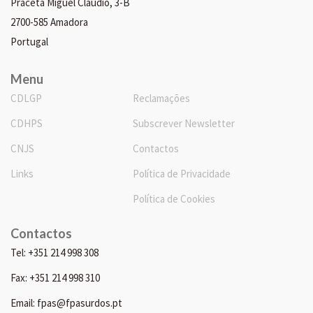
Praceta Miguel Cláudio, 3-B
2700-585 Amadora
Portugal
Menu
CDLGP
Reclamações
CDHPS
Subscrever Newsletter
CNJS
Contactos
Links
Política de Privacidade
Política de Cookies
Contactos
Tel: +351 214 998 308
Fax: +351 214 998 310
Email: fpas@fpasurdos.pt