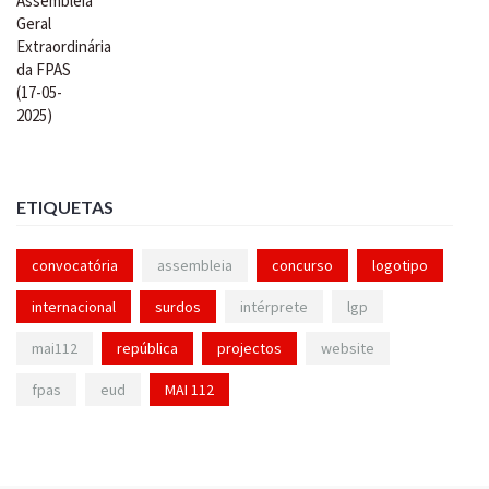
ETIQUETAS
convocatória
assembleia
concurso
logotipo
internacional
surdos
intérprete
lgp
mai112
república
projectos
website
fpas
eud
MAI 112