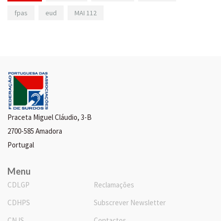
fpas
eud
MAI 112
Praceta Miguel Cláudio, 3-B
2700-585 Amadora
Portugal
Menu
CDLGP
Reclamações
CDHPS
Subscrever Newsletter
CNJS
Contactos