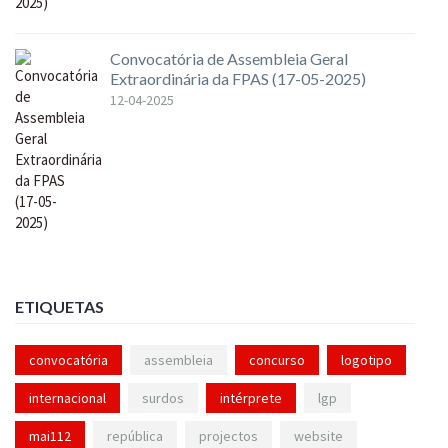
Convocatória de Assembleia Geral
Extraordinária da FPAS (17-05-2025)
12-04-2025
ETIQUETAS
convocatória
assembleia
concurso
logotipo
internacional
surdos
intérprete
lgp
mai112
república
projectos
website