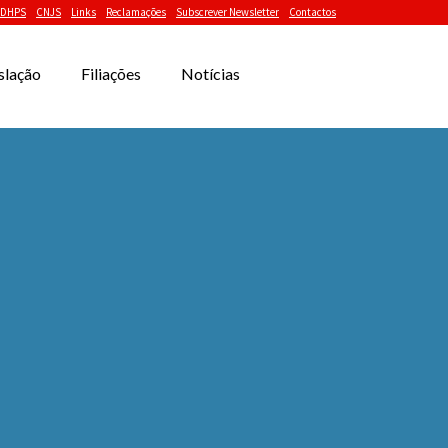
DHPS
CNJS
Links
Reclamações
Subscrever Newsletter
Contactos
slação
Filiações
Notícias