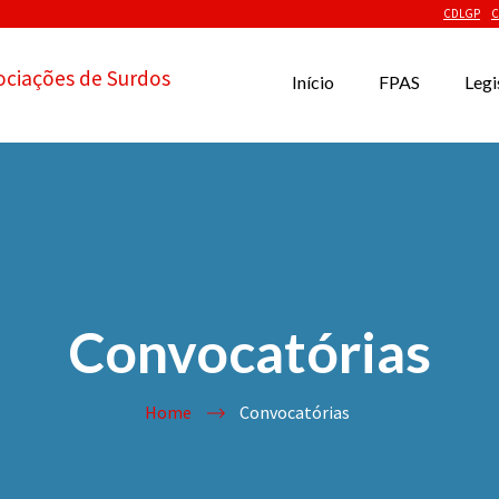
CDLGP
C
ociações de Surdos
Início
FPAS
Legi
Convocatórias
Home
Convocatórias