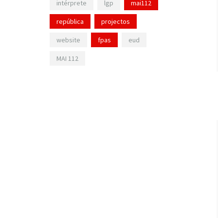
intérprete
lgp
mai112
república
projectos
website
fpas
eud
MAI 112