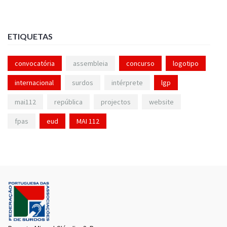
ETIQUETAS
convocatória
assembleia
concurso
logotipo
internacional
surdos
intérprete
lgp
mai112
república
projectos
website
fpas
eud
MAI 112