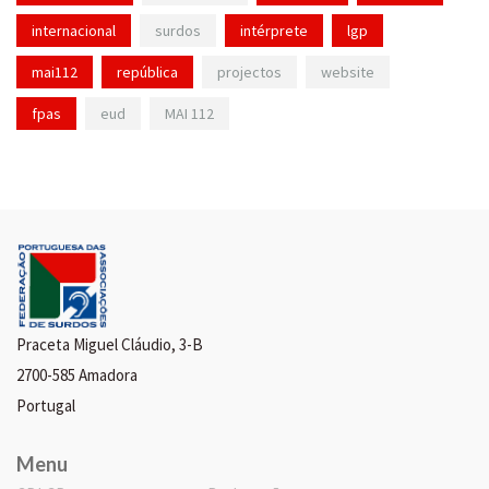
internacional
surdos
intérprete
lgp
mai112
república
projectos
website
fpas
eud
MAI 112
Praceta Miguel Cláudio, 3-B
2700-585 Amadora
Portugal
Menu