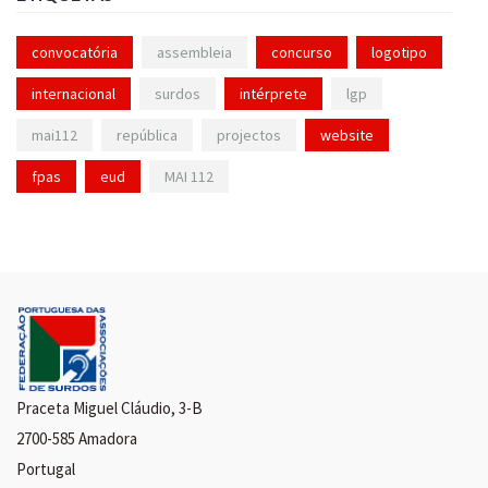
convocatória
assembleia
concurso
logotipo
internacional
surdos
intérprete
lgp
mai112
república
projectos
website
fpas
eud
MAI 112
Praceta Miguel Cláudio, 3-B
2700-585 Amadora
Portugal