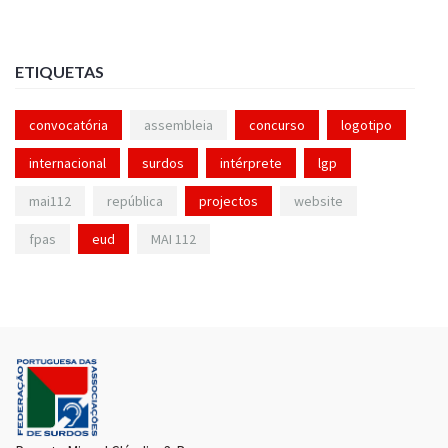
ETIQUETAS
convocatória
assembleia
concurso
logotipo
internacional
surdos
intérprete
lgp
mai112
república
projectos
website
fpas
eud
MAI 112