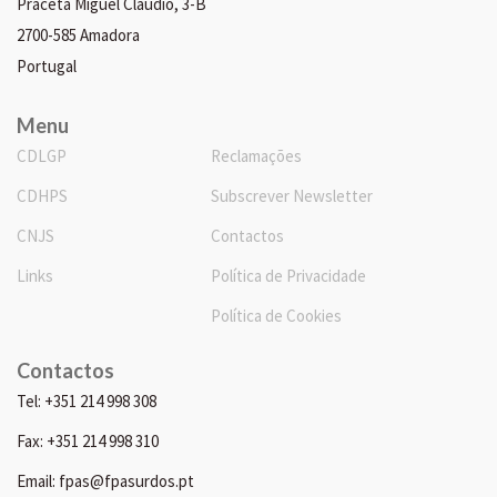
Praceta Miguel Cláudio, 3-B
2700-585 Amadora
Portugal
Menu
CDLGP
Reclamações
CDHPS
Subscrever Newsletter
CNJS
Contactos
Links
Política de Privacidade
Política de Cookies
Contactos
Tel: +351 214 998 308
Fax: +351 214 998 310
Email: fpas@fpasurdos.pt