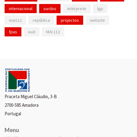
internacional
surdos
intérprete
lgp
mai112
república
projectos
website
fpas
eud
MAI 112
Praceta Miguel Cláudio, 3-B
2700-585 Amadora
Portugal
Menu