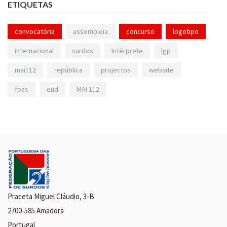
ETIQUETAS
convocatória
assembleia
concurso
logotipo
internacional
surdos
intérprete
lgp
mai112
república
projectos
website
fpas
eud
MAI 112
Praceta Miguel Cláudio, 3-B
2700-585 Amadora
Portugal