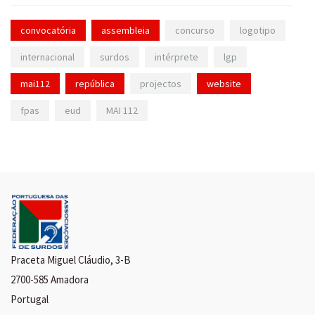
convocatória
assembleia
concurso
logotipo
internacional
surdos
intérprete
lgp
mai112
república
projectos
website
fpas
eud
MAI 112
Praceta Miguel Cláudio, 3-B
2700-585 Amadora
Portugal