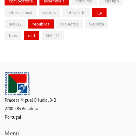
convocatória
assembleia
concurso
logotipo
internacional
surdos
intérprete
lgp
mai112
república
projectos
website
fpas
eud
MAI 112
Praceta Miguel Cláudio, 3-B
2700-585 Amadora
Portugal
Menu