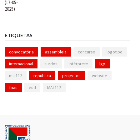
ETIQUETAS
convocatória
assembleia
concurso
logotipo
internacional
surdos
intérprete
lgp
mai112
república
projectos
website
fpas
eud
MAI 112