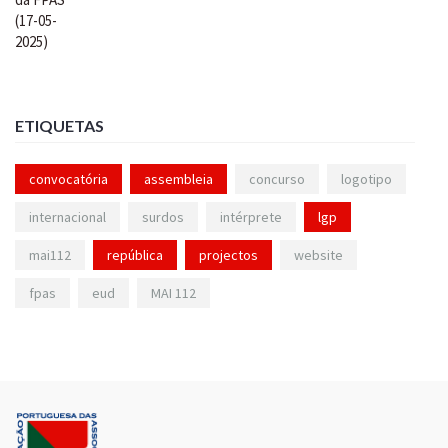
ETIQUETAS
convocatória
assembleia
concurso
logotipo
internacional
surdos
intérprete
lgp
mai112
república
projectos
website
fpas
eud
MAI 112