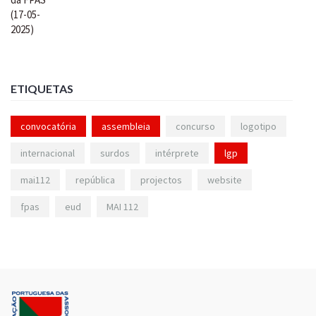
ETIQUETAS
convocatória
assembleia
concurso
logotipo
internacional
surdos
intérprete
lgp
mai112
república
projectos
website
fpas
eud
MAI 112