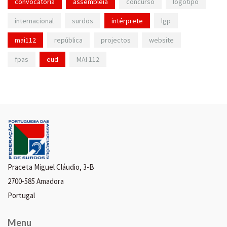
convocatória
assembleia
concurso
logotipo
internacional
surdos
intérprete
lgp
mai112
república
projectos
website
fpas
eud
MAI 112
Praceta Miguel Cláudio, 3-B
2700-585 Amadora
Portugal
Menu