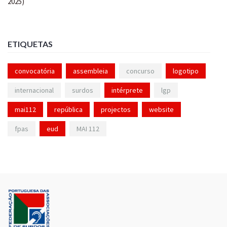
ETIQUETAS
convocatória
assembleia
concurso
logotipo
internacional
surdos
intérprete
lgp
mai112
república
projectos
website
fpas
eud
MAI 112