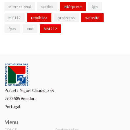
internacional
surdos
intérprete
lgp
mai112
república
projectos
website
fpas
eud
MAI 112
Praceta Miguel Cláudio, 3-B
2700-585 Amadora
Portugal
Menu