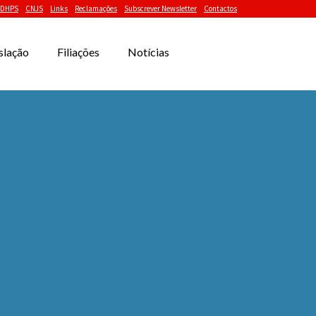
DHPS
CNJS
Links
Reclamações
Subscrever Newsletter
Contactos
slação
Filiações
Notícias