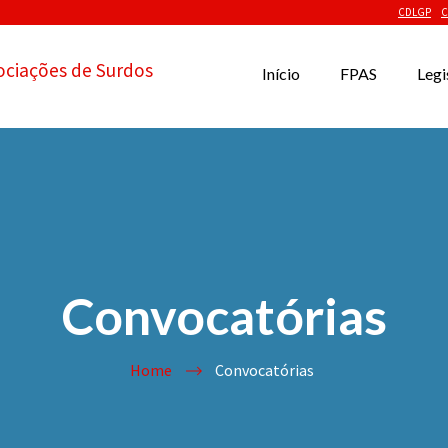
CDLGP
C
ociações de Surdos
Início
FPAS
Legi
Convocatórias
Home
Convocatórias