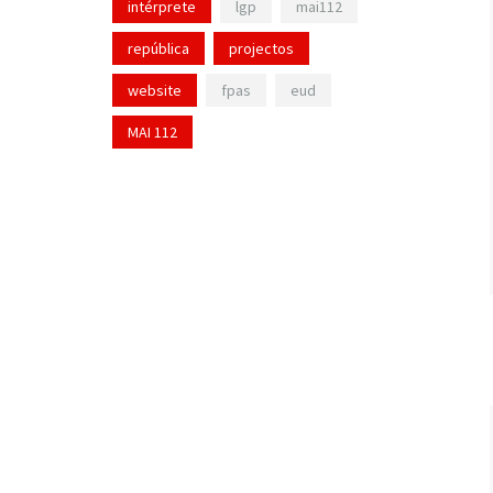
intérprete
lgp
mai112
república
projectos
website
fpas
eud
MAI 112