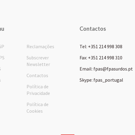
nu
Contactos
GP
Reclamações
Tel: +351 214 998 308
PS
Subscrever
Fax: +351 214 998 310
Newsletter
S
Email: fpas@fpasurdos.pt
Contactos
s
Skype: fpas_portugal
Política de
Privacidade
Política de
Cookies