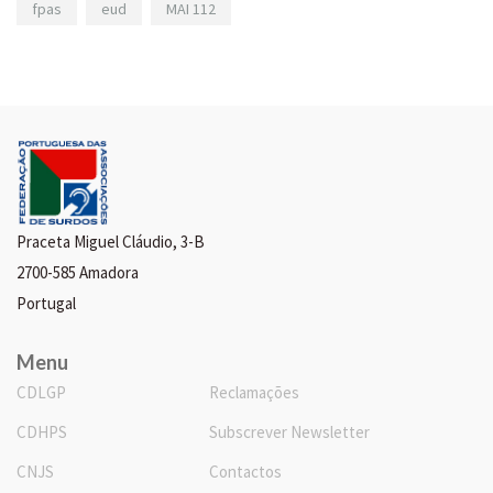
fpas
eud
MAI 112
Praceta Miguel Cláudio, 3-B
2700-585 Amadora
Portugal
Menu
CDLGP
Reclamações
CDHPS
Subscrever Newsletter
CNJS
Contactos