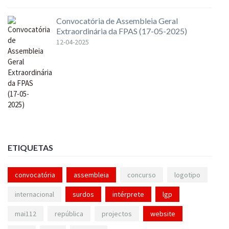
Convocatória de Assembleia Geral
Extraordinária da FPAS (17-05-2025)
12-04-2025
ETIQUETAS
convocatória
assembleia
concurso
logotipo
internacional
surdos
intérprete
lgp
mai112
república
projectos
website