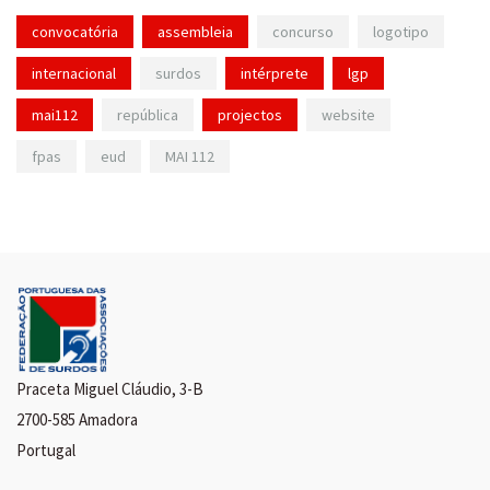
convocatória
assembleia
concurso
logotipo
internacional
surdos
intérprete
lgp
mai112
república
projectos
website
fpas
eud
MAI 112
Praceta Miguel Cláudio, 3-B
2700-585 Amadora
Portugal