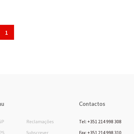
1
nu
Contactos
GP
Reclamações
Tel: +351 214 998 308
PS
Subscrever
Fax: +351 214 998 310