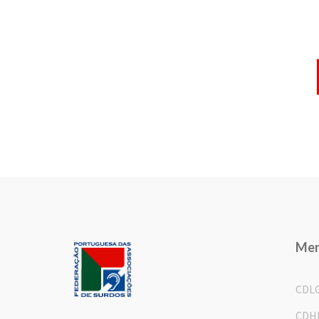
Me
CDL
CDH