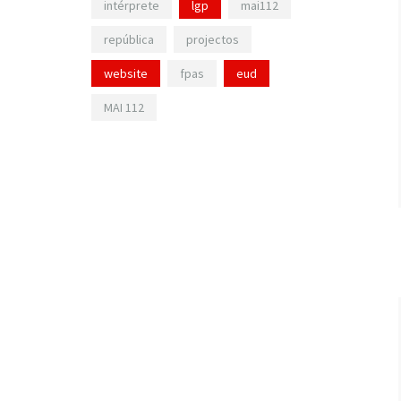
intérprete
lgp
mai112
república
projectos
website
fpas
eud
MAI 112