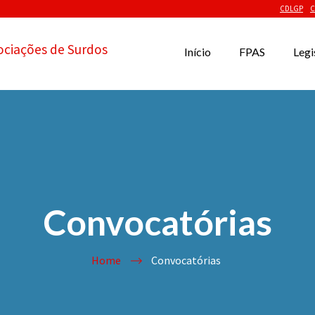
CDLGP
C
ociações de Surdos
Início
FPAS
Legi
Convocatórias
Home
Convocatórias