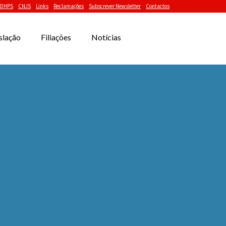
DHPS
CNJS
Links
Reclamações
Subscrever Newsletter
Contactos
slação
Filiações
Notícias