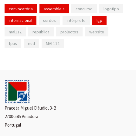
convocatória
assembleia
concurso
logotipo
internacional
surdos
intérprete
lgp
mai112
república
projectos
website
fpas
eud
MAI 112
Praceta Miguel Cláudio, 3-B
2700-585 Amadora
Portugal