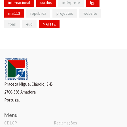
internacional
surdos
intérprete
lgp
mai112
república
projectos
website
fpas
eud
MAI 112
Praceta Miguel Cláudio, 3-B
2700-585 Amadora
Portugal
Menu
CDLGP
Reclamações