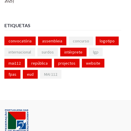
ETIQUETAS
convocatória
assembleia
concurso
logotipo
internacional
surdos
intérprete
lgp
mai112
república
projectos
website
fpas
eud
MAI 112