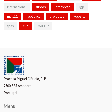
internacional
surdos
intérprete
lgp
mai112
república
projectos
website
fpas
eud
MAI 112
Praceta Miguel Cláudio, 3-B
2700-585 Amadora
Portugal
Menu