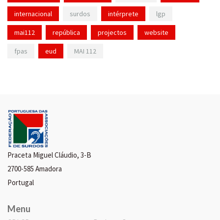
internacional
surdos
intérprete
lgp
mai112
república
projectos
website
fpas
eud
MAI 112
Praceta Miguel Cláudio, 3-B
2700-585 Amadora
Portugal
Menu