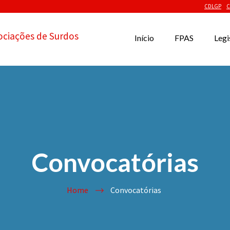
CDLGP
C
ociações de Surdos
Início
FPAS
Legi
Convocatórias
Home
Convocatórias