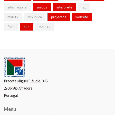
internacional
surdos
intérprete
lgp
mai112
república
projectos
website
fpas
eud
MAI 112
Praceta Miguel Cláudio, 3-B
2700-585 Amadora
Portugal
Menu