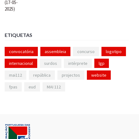
ETIQUETAS
convocatória
assembleia
concurso
logotipo
internacional
surdos
intérprete
lgp
mai112
república
projectos
website
fpas
eud
MAI 112